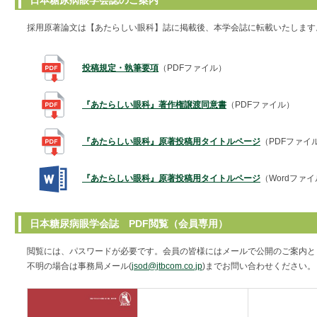
日本糖尿病眼学会誌のご案内
採用原著論文は【あたらしい眼科】誌に掲載後、本学会誌に転載いたします
投稿規定・執筆要項
（PDFファイル）
『あたらしい眼科』著作権譲渡同意書
（PDFファイル）
『あたらしい眼科』原著投稿用タイトルページ
（PDFファイ
『あたらしい眼科』原著投稿用タイトルページ
（Wordファ
日本糖尿病眼学会誌 PDF閲覧（会員専用）
閲覧には、パスワードが必要です。会員の皆様にはメールで公開のご案内と
不明の場合は事務局メール(
jsod@jtbcom.co.jp
)までお問い合わせください。