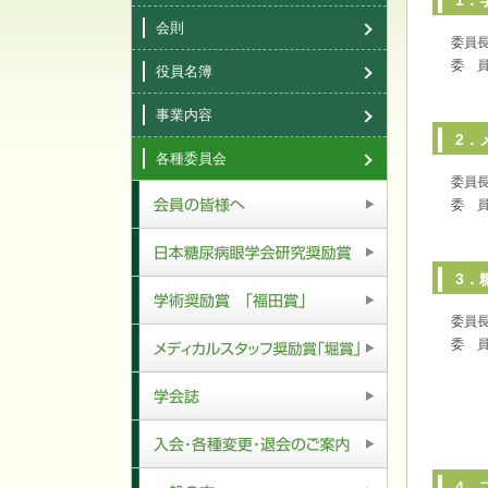
1．
会則
委員
委 
役員名簿
事業内容
2．
各種委員会
委員
委 
会員の皆様へ
3．
日本糖尿病眼学会研究奨励賞
委員
学術奨励賞「福田賞」
委 
メディカルスタッフ奨励賞「堀賞」
学会誌
入会・各種変更・退会のご案内
4．